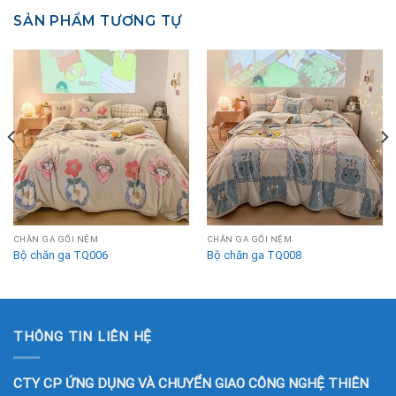
SẢN PHẨM TƯƠNG TỰ
CHĂN GA GỐI NỆM
CHĂN GA GỐI NỆM
Bộ chăn ga TQ006
Bộ chăn ga TQ008
THÔNG TIN LIÊN HỆ
CTY CP ỨNG DỤNG VÀ CHUYỂN GIAO CÔNG NGHỆ THIÊN