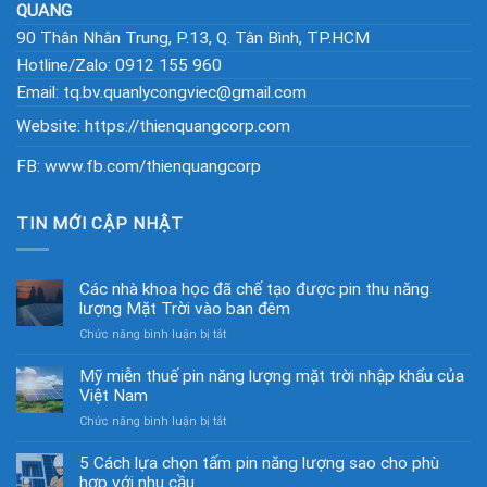
QUANG
90 Thân Nhân Trung, P.13, Q. Tân Bình, TP.HCM
Hotline/Zalo: 0912 155 960
Email: tq.bv.quanlycongviec@gmail.com
Website:
https://thienquangcorp.com
FB:
www.fb.com/thienquangcorp
TIN MỚI CẬP NHẬT
Các nhà khoa học đã chế tạo được pin thu năng
lượng Mặt Trời vào ban đêm
ở
Chức năng bình luận bị tắt
Các
nhà
Mỹ miễn thuế pin năng lượng mặt trời nhập khẩu của
khoa
Việt Nam
học
ở
Chức năng bình luận bị tắt
đã
Mỹ
chế
miễn
5 Cách lựa chọn tấm pin năng lượng sao cho phù
tạo
thuế
hợp với nhu cầu
được