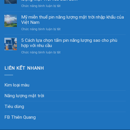
ở
Chức năng bình luận bị tắt
Các
nhà
Mỹ miễn thuế pin năng lượng mặt trời nhập khẩu của
khoa
Việt Nam
học
ở
Chức năng bình luận bị tắt
đã
Mỹ
chế
miễn
5 Cách lựa chọn tấm pin năng lượng sao cho phù
tạo
thuế
hợp với nhu cầu
được
pin
pin
ở
Chức năng bình luận bị tắt
năng
thu
5
lượng
năng
Cách
mặt
lượng
lựa
LIÊN KẾT NHANH
trời
Mặt
chọn
nhập
Trời
tấm
khẩu
vào
pin
của
Kim loại màu
ban
năng
Việt
đêm
lượng
Nam
Năng lượng mặt trời
sao
cho
Tiêu dùng
phù
hợp
với
FB Thiên Quang
nhu
cầu