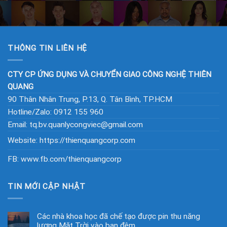
THÔNG TIN LIÊN HỆ
CTY CP ỨNG DỤNG VÀ CHUYỂN GIAO CÔNG NGHỆ THIÊN
QUANG
90 Thân Nhân Trung, P.13, Q. Tân Bình, TP.HCM
Hotline/Zalo: 0912 155 960
Email: tq.bv.quanlycongviec@gmail.com
Website:
https://thienquangcorp.com
FB:
www.fb.com/thienquangcorp
TIN MỚI CẬP NHẬT
Các nhà khoa học đã chế tạo được pin thu năng
lượng Mặt Trời vào ban đêm