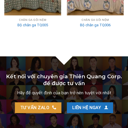
CHĂN GA GỐI NỆM
CHĂN GA GỐI NỆM
Bộ chăn ga TQ005
Bộ chăn ga TQ006
Kết nối với chuyên gia
Thiên Quang Corp.
để được tư vấn
Hãy để quyết định của bạn trở nên tuyệt vời nhất
TƯ VẤN ZALO
LIÊN HỆ NGAY