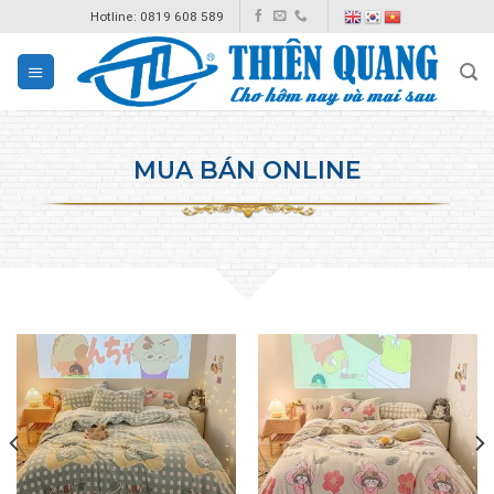
Skip
Hotline: 0819 608 589
to
content
MUA BÁN ONLINE